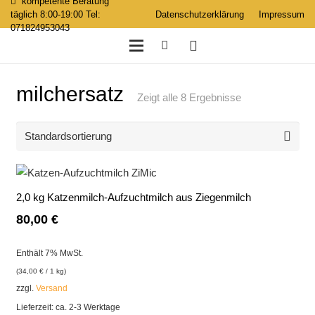
kompetente Beratung
täglich 8:00-19:00 Tel:
Datenschutzerklärung
Impressum
071824953043
milchersatz
Zeigt alle 8 Ergebnisse
2,0 kg Katzenmilch-Aufzuchtmilch aus Ziegenmilch
80,00
€
Enthält 7% MwSt.
(
34,00
€
/ 1 kg)
zzgl.
Versand
Lieferzeit: ca. 2-3 Werktage