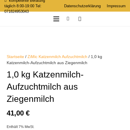
kompetente Beratung
täglich 8:00-19:00 Tel:
Datenschutzerklärung
Impressum
071824953043
Startseite
/
ZiMic Katzenmilch Aufzuchtmilch
/ 1,0 kg
Katzenmilch-Aufzuchtmilch aus Ziegenmilch
1,0 kg Katzenmilch-
Aufzuchtmilch aus
Ziegenmilch
41,00
€
Enthält 7% MwSt.