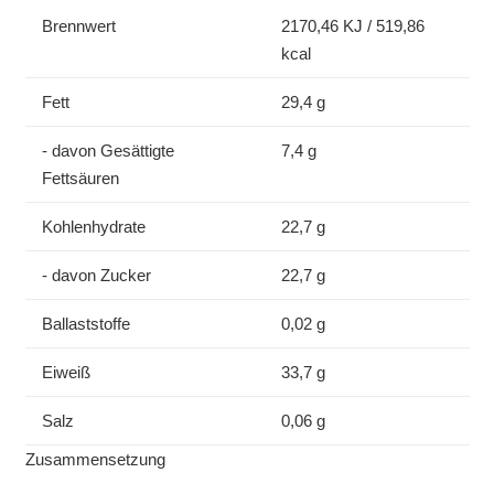
Brennwert
2170,46 KJ / 519,86
kcal
Fett
29,4 g
- davon Gesättigte
7,4 g
Fettsäuren
Kohlenhydrate
22,7 g
- davon Zucker
22,7 g
Ballaststoffe
0,02 g
Eiweiß
33,7 g
Salz
0,06 g
Zusammensetzung