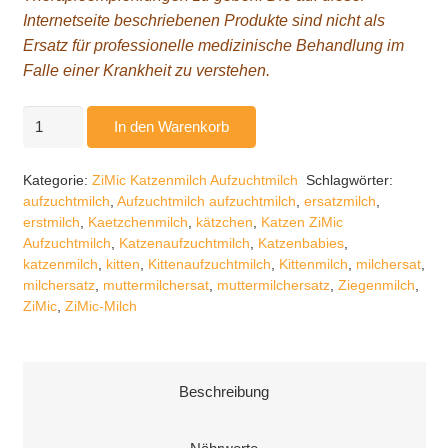
Internetseite beschriebenen Produkte sind nicht als
Ersatz für professionelle medizinische Behandlung im
Falle einer Krankheit zu verstehen.
1,0
In den Warenkorb
kg
Katzenmilch-
Kategorie:
ZiMic Katzenmilch Aufzuchtmilch
Schlagwörter:
Aufzuchtmilch
aufzuchtmilch
,
Aufzuchtmilch aufzuchtmilch
,
ersatzmilch
,
aus
erstmilch
,
Kaetzchenmilch
,
kätzchen
,
Katzen ZiMic
Ziegenmilch
Aufzuchtmilch
,
Katzenaufzuchtmilch
,
Katzenbabies
,
katzenmilch
,
kitten
,
Kittenaufzuchtmilch
,
Kittenmilch
,
milchersat
,
Menge
milchersatz
,
muttermilchersat
,
muttermilchersatz
,
Ziegenmilch
,
ZiMic
,
ZiMic-Milch
Beschreibung