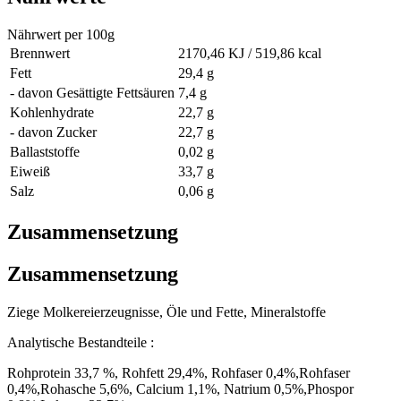
Nährwert per 100g
Brennwert
2170,46 KJ / 519,86 kcal
Fett
29,4 g
- davon Gesättigte Fettsäuren
7,4 g
Kohlenhydrate
22,7 g
- davon Zucker
22,7 g
Ballaststoffe
0,02 g
Eiweiß
33,7 g
Salz
0,06 g
Zusammensetzung
Zusammensetzung
Ziege Molkereierzeugnisse, Öle und Fette, Mineralstoffe
Analytische Bestandteile :
Rohprotein 33,7 %, Rohfett 29,4%, Rohfaser 0,4%,Rohfaser
0,4%,Rohasche 5,6%, Calcium 1,1%, Natrium 0,5%,Phospor