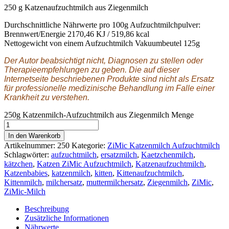
250 g Katzenaufzuchtmilch aus Ziegenmilch
Durchschnittliche Nährwerte pro 100g Aufzuchtmilchpulver:
Brennwert/Energie 2170,46 KJ / 519,86 kcal
Nettogewicht von einem Aufzuchtmilch Vakuumbeutel 125g
Der Autor beabsichtigt nicht, Diagnosen zu stellen oder
Therapieempfehlungen zu geben. Die auf dieser
Internetseite beschriebenen Produkte sind nicht als Ersatz
für professionelle medizinische Behandlung im Falle einer
Krankheit zu verstehen.
250g Katzenmilch-Aufzuchtmilch aus Ziegenmilch Menge
In den Warenkorb
Artikelnummer:
250
Kategorie:
ZiMic Katzenmilch Aufzuchtmilch
Schlagwörter:
aufzuchtmilch
,
ersatzmilch
,
Kaetzchenmilch
,
kätzchen
,
Katzen ZiMic Aufzuchtmilch
,
Katzenaufzuchtmilch
,
Katzenbabies
,
katzenmilch
,
kitten
,
Kittenaufzuchtmilch
,
Kittenmilch
,
milchersatz
,
muttermilchersatz
,
Ziegenmilch
,
ZiMic
,
ZiMic-Milch
Beschreibung
Zusätzliche Informationen
Nährwerte