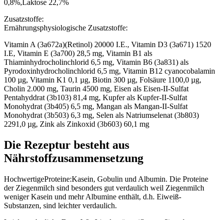
0,8%,Laktose 22,7%
Zusatzstoffe:
Ernährungsphysiologische Zusatzstoffe:
Vitamin A (3a672a)(Retinol) 20000 I.E., Vitamin D3 (3a671) 1520
I.E, Vitamin E (3a700) 28,5 mg, Vitamin B1 als
Thiaminhydrocholinchlorid 6,5 mg, Vitamin B6 (3a831) als
Pyrodoxinhydrocholinchlorid 6,5 mg, Vitamin B12 cyanocobalamin
100 µg, Vitamin K1 0,1 µg, Biotin 300 µg, Folsäure 1100,0 µg,
Cholin 2.000 mg, Taurin 4500 mg, Eisen als Eisen-II-Sulfat
Pentahyddrat (3b103) 81,4 mg, Kupfer als Kupfer-II-Sulfat
Monohydrat (3b405) 6,5 mg, Mangan als Mangan-II-Sulfat
Monohydrat (3b503) 6,3 mg, Selen als Natriumselenat (3b803)
2291,0 µg, Zink als Zinkoxid (3b603) 60,1 mg
Die Rezeptur besteht aus
Nährstoffzusammensetzung
HochwertigeProteine:
Kasein, Gobulin und Albumin. Die Proteine
der Ziegenmilch sind besonders gut verdaulich weil Ziegenmilch
weniger Kasein und mehr Albumine enthält, d.h. Eiweiß-
Substanzen, sind leichter verdaulich.