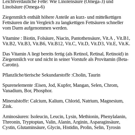
Leichtverdauliche Fette:
Wie Linolensäure (Omega-3) und
Linolsäure (Omega-6)
Ziegenmilch enthält höhere Anteile an kurz- und mittelkettigen
Fettsäuren
die im Vergleich zu langkettigen Fettsäuren schneller
vom Darm aufgenommen werden.
Vitamine :
Biotin, Folsäure, Niacin, Pantothensäure, Vit.A , Vit.B1,
Vit.B2, Vit.B3, Vit.B6, Vit.B12, Vit.C, Vit.D, Vit.D3, Vit.E, Vit.K.
Das Vitamin A liegt bereits fertig (als Retinol, Retinal, Retinoid) in
Ziegenmilch vor und nicht in seiner Vorstufe als Provitamin (Beta-
Carotin).
Pflanzliche/tierische Sekundarstoffe :
Cholin, Taurin
Spurenelemente :
Eisen, Jod, Kupfer, Mangan, Selen, Chrom,
Vanadium, Bor, Phosphor.
Mineralstoffe:
Calcium, Kalium, Chlorid, Natrium, Magnesium,
Zink.
Aminosäuren:
Isoleucin, Leucin, Lysin, Methionin, Phenylalanin,
Threonin, Tryptoptan, Valin, Alanin, Arginin, Asparaginsäure,
Cystin, Glutaminsäure, Glycin, Histidin, Prolin, Selin, Tyrosin